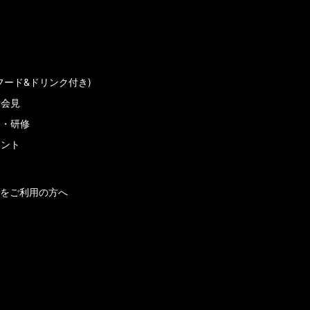
フード&ドリンク付き)
者会見
会・研修
メント
をご利用の方へ