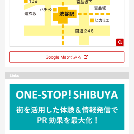
Google Mapでみる
Links