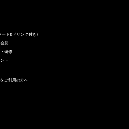
フード&ドリンク付き)
者会見
会・研修
メント
をご利用の方へ