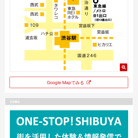
Google Mapでみる
Links