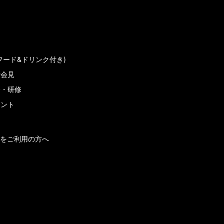
フード&ドリンク付き)
者会見
会・研修
メント
をご利用の方へ