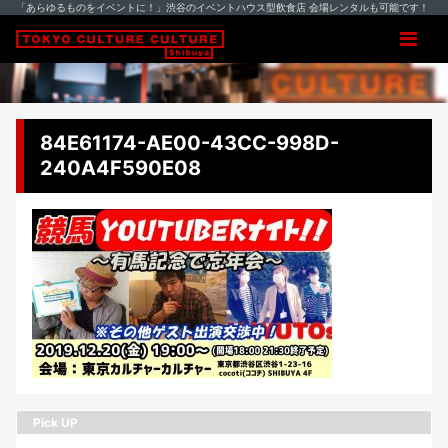
「あらゆるものをイベントに！」渋谷のイベントハウス型飲食店 会場レンタルも可能です！
84E61174-AE00-43CC-998D-
240A4F590E08
Pick UP