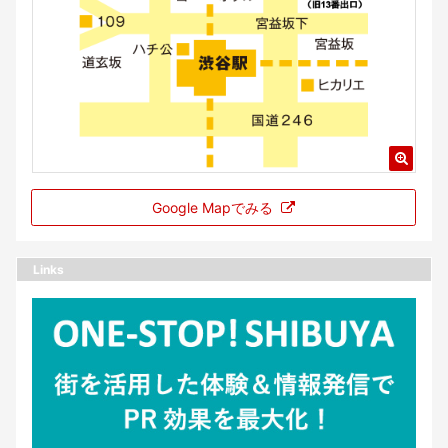
Google Mapでみる
Links