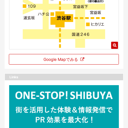
Google Mapでみる
Links