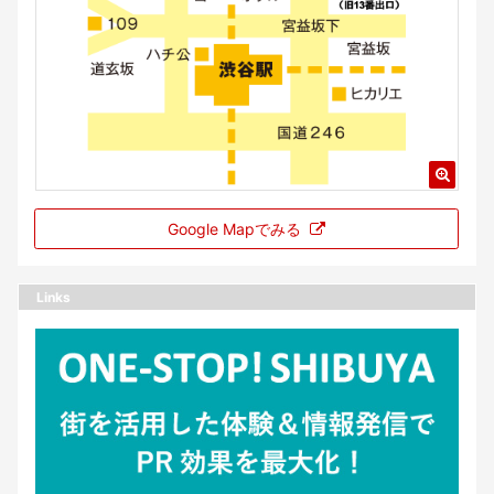
Google Mapでみる
Links