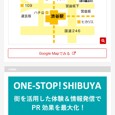
Google Mapでみる
Links