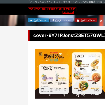
「あらゆるものをイベントに！」渋谷のイベントハウス型飲食店 会場レ
公式Twitter
公式Facebook
公式YouTube
cover-9Y71PJonstZ3ET57GWL