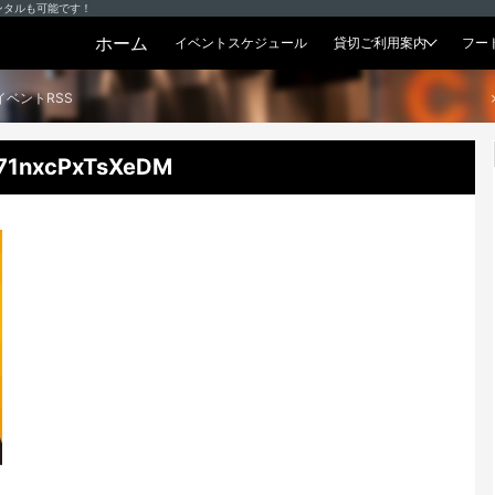
ンタルも可能です！
ホーム
イベントスケジュール
貸切ご利用案内
フー
貸切プラン
イベントRSS
71nxcPxTsXeDM