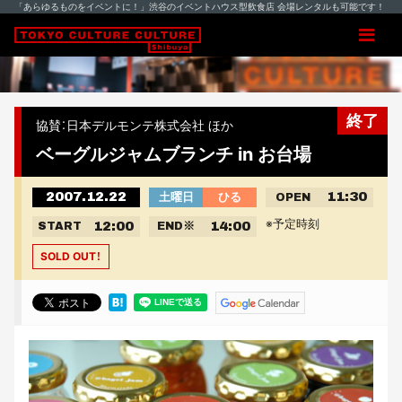
「あらゆるものをイベントに！」渋谷のイベントハウス型飲食店 会場レンタルも可能です！
終了
協賛：日本デルモンテ株式会社 ほか
ベーグルジャムブランチ in お台場
2007.12.22
11:30
土曜日
ひる
OPEN
※予定時刻
12:00
14:00
START
END
※
SOLD OUT！