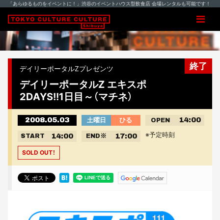
「あらゆるものをイベントに！」渋谷のイベントハウス型飲食店 会場レンタルも可能です！
終了
デイリーポータルZプレゼンツ
デイリーポータルZ エキスポ
2DAYS!!1日目～（マチネ）
2008.05.03
14:00
土曜日
ひる
OPEN
※予定時刻
14:00
17:00
START
END
※
SOLD OUT！