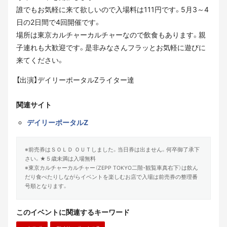
誰でもお気軽に来て欲しいので入場料は111円です。5月3～4
日の2日間で4回開催です。
場所は東京カルチャーカルチャーなので飲食もあります。親
子連れも大歓迎です。是非みなさんフラッとお気軽に遊びに
来てください。
【出演】デイリーポータルZライター達
関連サイト
デイリーポータルZ
※前売券はＳＯＬＤ ＯＵＴしました。当日券は出ません。何卒御了承下
さい。★５歳未満は入場無料
※東京カルチャーカルチャー（ZEPP TOKYO二階・観覧車真右下）は飲ん
だり食べたりしながらイベントを楽しむお店で入場は前売券の整理番
号順となります。
このイベントに関連するキーワード