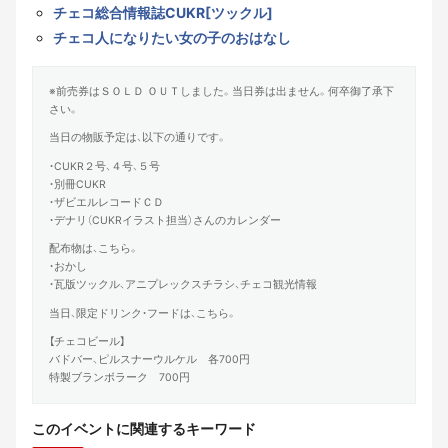
チェコ総合情報誌CUKR[ツックル]
チェコ人になりたい女の子のおはなし
※前売券はＳＯＬＤ ＯＵＴしました。当日券は出ません。何卒御了承下
さい。
当日の物販予定は、以下の通りです。
・CUKR２号、４号、５号
・別冊CUKR
・ザビエルレコードＣＤ
・デナリ（CUKRイラスト担当）さんのカレンダー
配布物は、こちら。
・おかし
・瓦版ツックル、アニプレックスチラシ、チェコ観光情報
当日、限定ドリンク・フードは、こちら。
【チェコビール】
バドバー、ピルスナーウルケル 各700円
特製ブランボラーク 700円
このイベントに関連するキーワード