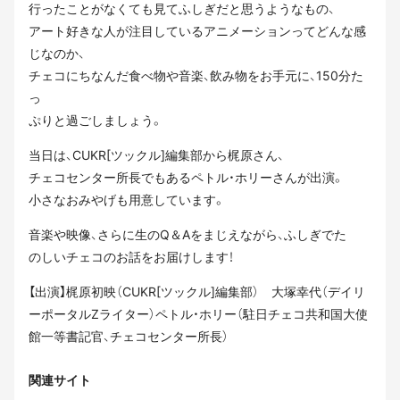
行ったことがなくても見てふしぎだと思うようなもの、
アート好きな人が注目しているアニメーションってどんな感
じなのか、
チェコにちなんだ食べ物や音楽、飲み物をお手元に、150分た
っ
ぷりと過ごしましょう。
当日は、CUKR[ツックル]編集部から梶原さん、
チェコセンター所長でもあるペトル・ホリーさんが出演。
小さなおみやげも用意しています。
音楽や映像、さらに生のQ＆Aをまじえながら、ふしぎでた
のしいチェコのお話をお届けします！
【出演】梶原初映（CUKR[ツックル]編集部） 大塚幸代（デイリ
ーポータルZライター）ペトル・ホリー（駐日チェコ共和国大使
館一等書記官、チェコセンター所長）
関連サイト