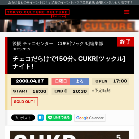
「あらゆるものをイベントに！」渋谷のイベントハウス型飲食店 会場レンタルも可能です！
終了
後援：チェコセンター CUKR[ツックル]編集部
presents
チェコだらけで150分。CUKR[ツックル]
ナイト！
2008.04.27
17:00
日曜日
よる
OPEN
※予定時刻
18:00
20:30
START
END
※
SOLD OUT！