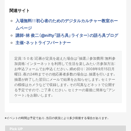
関連サイト
入場無料！！初心者のためのデジタルカルチャー教室ホー
ムページ
講師・林 俊二（@nifty「語ろ具」ライター）の語ろ具ブログ
主催・ネットライフパートナー
定員：５０名（応募が定員を超えた場合は「抽選」）参加費用：無料参
加資格：インターネットを利用して生活を楽しみたい方参加方法：
お申込フォームでお申込ください。締め切り： 2008年9月15日月
曜日、夜の24時までその他応募者多数の場合は、抽選を行います。
抽選が終了した翌日にメールで結果をお知らせします。セミナー
の模様はカメラなどで収録します。その写真などネットで公開す
る予定ですので、ご了承ください。セミナーの最後に簡単な「アン
ケート」をお願いします。
※イベントの時間は予定であり、当日の状況により多少前後する場合があります。
Pick UP