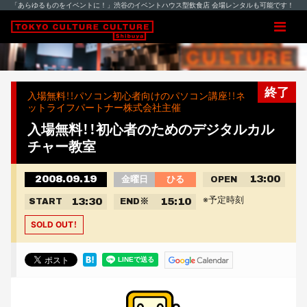
「あらゆるものをイベントに！」渋谷のイベントハウス型飲食店 会場レンタルも可能です！
終了
入場無料！！パソコン初心者向けのパソコン講座！！ネ
ットライフパートナー株式会社主催
入場無料！！初心者のためのデジタルカル
チャー教室
2008.09.19
13:00
金曜日
ひる
OPEN
※予定時刻
13:30
15:10
START
END
※
SOLD OUT！