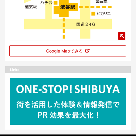
Google Mapでみる
Links