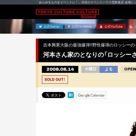
「あらゆるものをイベントに！」渋谷のイベントハウス型飲食店 会場レ
公式Twitter
公式Facebook
公式YouTube
吉本興業大阪の最強爆弾!!野性爆弾のロッシーの
河本さん家のとなりの「ロッシー
2008.08.14
木曜日
よる
OPEN
SOLD OUT！