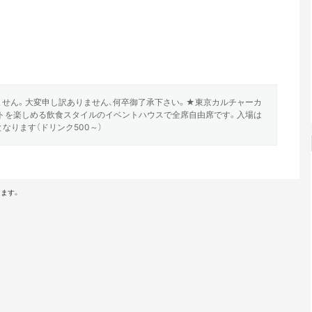
ません。大変申し訳ありません、何卒御了承下さい。★東京カルチャーカ
トを楽しめる飲食スタイルのイベントハウスで全席自由席です。入場は
なります（ドリンク500～）
ます。