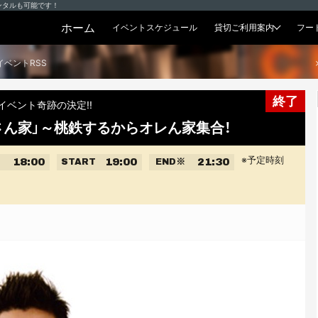
ンタルも可能です！
ホーム
イベントスケジュール
貸切ご利用案内
フー
貸切プラン
イベントRSS
終了
イベント奇跡の決定!!
さん家」～桃鉄するからオレん家集合！
※予定時刻
18:00
19:00
21:30
START
END
※