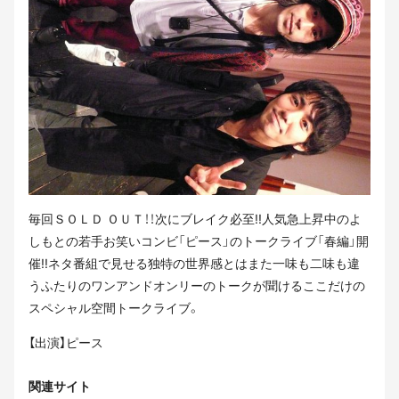
毎回ＳＯＬＤ ＯＵＴ！！次にブレイク必至!!人気急上昇中のよ
しもとの若手お笑いコンビ「ピース」のトークライブ「春編」開
催!!ネタ番組で見せる独特の世界感とはまた一味も二味も違
うふたりのワンアンドオンリーのトークが聞けるここだけの
スペシャル空間トークライブ。
【出演】ピース
関連サイト