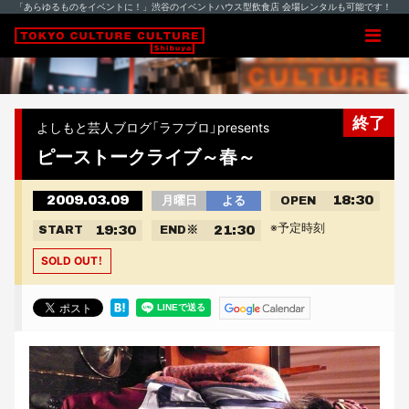
「あらゆるものをイベントに！」渋谷のイベントハウス型飲食店 会場レンタルも可能です！
終了
よしもと芸人ブログ「ラフブロ」presents
ピーストークライブ～春～
2009.03.09
18:30
月曜日
よる
OPEN
※予定時刻
19:30
21:30
START
END
※
SOLD OUT！