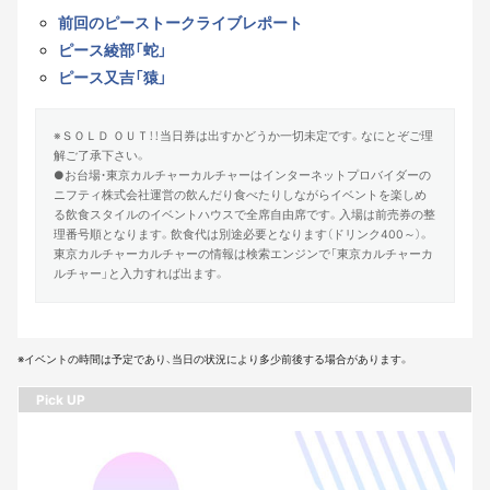
前回のピーストークライブレポート
ピース綾部「蛇」
ピース又吉「猿」
※ＳＯＬＤ ＯＵＴ！！当日券は出すかどうか一切未定です。なにとぞご理
解ご了承下さい。
●お台場・東京カルチャーカルチャーはインターネットプロバイダーの
ニフティ株式会社運営の飲んだり食べたりしながらイベントを楽しめ
る飲食スタイルのイベントハウスで全席自由席です。入場は前売券の整
理番号順となります。飲食代は別途必要となります（ドリンク400～）。
東京カルチャーカルチャーの情報は検索エンジンで「東京カルチャーカ
ルチャー」と入力すれば出ます。
※イベントの時間は予定であり、当日の状況により多少前後する場合があります。
Pick UP