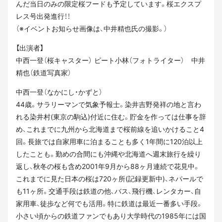
んだ当日のみの限定桜フードも予定しています。桜エクスプ
レス号出発進行！！
（※イベントお知らせ画像は、中井精也氏の撮影。）
【出演者】
中西一登（桜キャスター） ピート小林（フォトライター） 中井
精也（鉄道写真家）
中西一登（なかにし・かずと）
44歳。サラリーマンで気象予報士。染井吉野発祥の地と言わ
れる染井村(東京の駒込)付近に住む。貯金を作っては仕事を辞
め、これまでに九州から北海道まで桜前線を追いかけること4
回。長旅では自家用車に泊まることも多く1年間に120泊以上
したことも。勤めの合間にも沖縄や北海道へ週末旅行を繰り
返し、秋冬の桜も含め2001年9月から88ヶ月連続で花見中。
これまでに見た日本の桜は720ヶ所(記録更新中)、ネパールで
も11ヶ所。交通手段は鉄道の他、バス、飛行機、レンタカー、自
家用車、徒歩など何でも活用。特に鉄道は最近一番多い手段。
小さい頃からの鉄道ファンでもあり大学時代の1985年には国