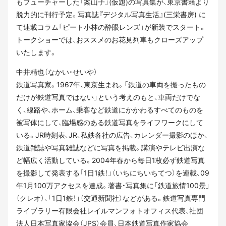
もフューチャーした「案山子」(仮題)の写真集が、東京書籍より
脱力的に刊行予定。写真誌『デジタル写真生活』(三栄書房) に
て連載コラム「ピート小林の酔眼レンズ」が新装でスタート。
トークショーでは、おススメのお花見列車もクローズアップ
いたします。
中井精也（なかい・せいや）
鉄道写真家。1967年、東京生まれ。「鉄道の車両を撮ったもの
だけが鉄道写真ではない」という考えのもと、車両だけでな
く、線路や、ホーム、乗客など鉄道にかかわるすべてのものを
被写体にして、臨場感のある鉄道写真をライフワークにして
いる。JR時刻表、JR、私鉄各社の広告、カレンダー撮影のほか、
鉄道雑誌や写真雑誌などに写真を掲載。講演やテレビ出演な
ど幅広く活動している。2004年春から毎日1枚必ず鉄道写真
を撮影して発表する「1日1鉄！」（いちにちいちてつ）を連載、09
年1月100万アクセスを達成。著書・写真集に「鉄道旅情100景」
（クレオ）、「1日1鉄！」（交通新聞社）などがある。鉄道写真専門
ライブラリー有限会社レイルマンフォトオフィス代表、社団
法人日本写真家協会（JPS）会員、日本鉄道写真作家協会