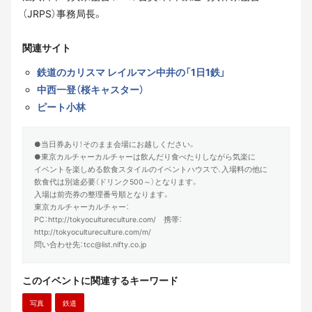
（JRPS）事務局長。
関連サイト
鉄道のカリスマ レイルマン中井の「1日1鉄」
中西一登（桜キャスター）
ピート小林
●当日券あり！そのまま会場にお越しください。
●東京カルチャーカルチャーは飲んだり食べたりしながら気楽に
イベントを楽しめる飲食スタイルのイベントハウスで、入場料の他に
飲食代は別途必要（ドリンク500～）となります。
入場は前売券の整理番号順となります。
東京カルチャーカルチャー：
PC：http://tokyocultureculture.com/ 携帯：
http://tokyocultureculture.com/m/
問い合わせ先：tcc@list.nifty.co.jp
このイベントに関連するキーワード
写真
鉄道