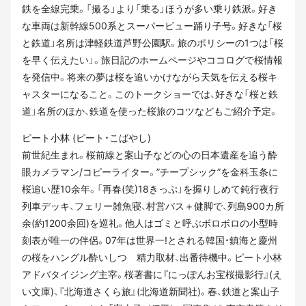
鉄を全線完乗。「撮る」より「乗る」ほうが多い乗り鉄派。好き
な車両は新幹線500系とスーパービュー踊り子号。好きな「桜
と鉄道」名所は津軽鉄道芦野公園駅。旅のポリシーの1つは「桜
を早く伝えたい」。旅日記のホームページやココログで桜情報
を発信中。将来の夢は桜を追いかけながら天気を伝える桜キ
ャスターになること。このトークショーでは、好きな「桜と鉄
道」名所のほか、鉄道を使った桜旅のコツなどもご紹介予定。
ピート小林 (ピート・こばやし)
前世紀生まれ。桜前線と案山子などの心の日本遺産を追う酔
眼カメラマン/コピーライター。”チープシック”を金科玉条に
桜追い歴10余年。「再春(笑)18きっぷ」を握りしめて鈍行夜行
列車デッキ、フェリー雑魚寝、村営バス＋健脚で、列島900カ所
余(約1200余回)を巡礼。他人はゴミと呼ぶボロボロの小型時
刻表が唯一の伴侶。07年は世界一!とされる韓国・鎮海と慶州
の桜をハングル酔いしつゝ精力取材、出番待機中。ピート小林
アドバタイジング主宰。桜著書に『にっぽんお宝桜撮影行』(え
い文庫)、『北海道さくら旅』(北海道新聞社)。春、鉄道と案山子