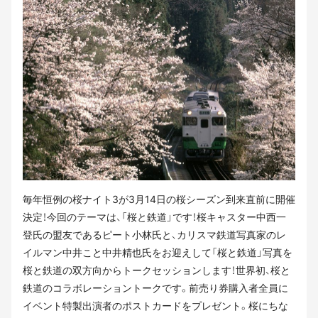
毎年恒例の桜ナイト3が3月14日の桜シーズン到来直前に開催
決定！今回のテーマは、「桜と鉄道」です！桜キャスター中西一
登氏の盟友であるピート小林氏と、カリスマ鉄道写真家のレ
イルマン中井こと中井精也氏をお迎えして「桜と鉄道」写真を
桜と鉄道の双方向からトークセッションします！世界初、桜と
鉄道のコラボレーショントークです。前売り券購入者全員に
イベント特製出演者のポストカードをプレゼント。桜にちな