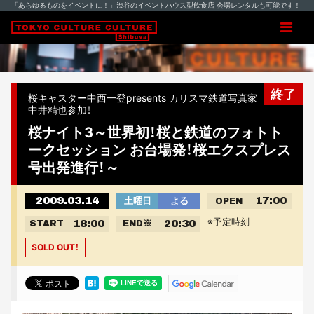
「あらゆるものをイベントに！」渋谷のイベントハウス型飲食店 会場レンタルも可能です！
終了
桜キャスター中西一登presents カリスマ鉄道写真家
中井精也参加！
桜ナイト3～世界初！桜と鉄道のフォトト
ークセッション お台場発！桜エクスプレス
号出発進行！～
2009.03.14
17:00
土曜日
よる
OPEN
※予定時刻
18:00
20:30
START
END
※
SOLD OUT！