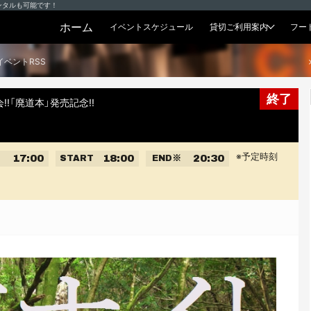
ンタルも可能です！
ホーム
イベントスケジュール
貸切ご利用案内
フー
貸切プラン
イベントRSS
終了
!「廃道本」発売記念!!
※予定時刻
17:00
18:00
20:30
START
END
※