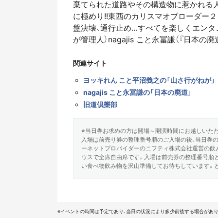
棄てられた道路やその構造物に惹かれる人
に極めり!!東西のカリスマオブローダー２
盤決壊、通行止め…すべてを楽しくエンタメ
が管理人）nagajis こと永冨謙（『日本
関連サイト
ヨッキれん こと平沼義之の「山さ行がねが」
nagajis こと永冨謙の「日本の廃道」
旧道倶樂部
※当日券お求めの方は開場～開演時間にお越しいた
入場は前売り券の整理番号順のご入場の後、当日券
ーネットプロバイダーのニフティ株式会社運営の飲
ウスで全席自由席です。入場は前売券の整理番号順と
い食べ物飲み物を沢山準備してお待ちしています。
※イベントの時間は予定であり、当日の状況により多少前後する場合があり