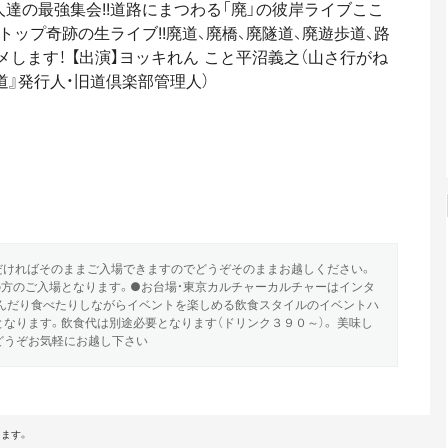
達の最強集会!!道路にまつわる「廃」の彼岸ライブここ
トップ奇跡の生ライブ!!廃道、廃橋、廃隧道、廃遊歩道、路
します！ 【出演】ヨッキれん こと平沼義之（山さ行がね
の廃道』発行人・旧道倶楽部管理人）
だければそのままご入場できますのでどうぞそのままお越しください。
の方のご入場となります。●お台場・東京カルチャーカルチャーはインタ
んだり食べたりしながらイベントを楽しめる飲食スタイルのイベントハ
なります。飲食代は別途必要となります（ドリンク３９０～）。 美味し
どうぞお気軽にお越し下さい
ます。