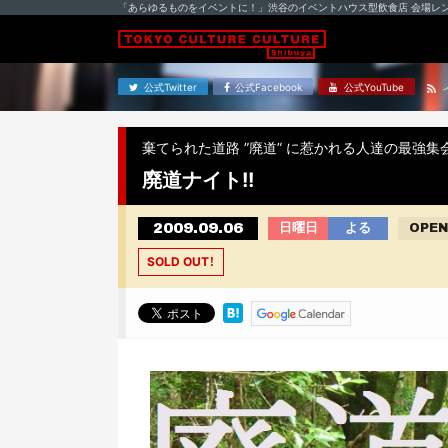
「あらゆるものをイベントに！」渋谷のイベントハウス型飲食店 会場レ
公式Twitter
公式Facebook
公式YouTube
棄てられた道路 ”廃道” に惹かれる人達の最強集会!
廃道ナイト!!
2009.09.06
日曜日
よる
OPEN
SOLD OUT！