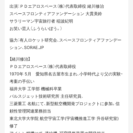
出演：ＰＤエアロスペース（株）代表取締役 緒川修治
スペースフロンティアファンデーション 大貫美鈴
サラリーマン宇宙旅行者 稲波紀明
お笑い芸人（ふうらいぼう。）
協力：有人ロケット研究会、スペースフロンティアファンデー
ション、SORAE.JP
【緒川修治】
ＰＤエアロスペース（株）代表取締役
1970年 5月 愛知県名古屋市生まれ、小学時代より父の実験・
考案の手伝い
福井大学 工学部 機械科卒業
パルスジェット技術研究所 主任研究員、
三菱重工 名航にて、新型航空機開発プロジェクトに参加。信
頼性管理関連業務担当
東北大学大学院 航空宇宙工学(宇宙機推進工学 升谷研究室)
修了