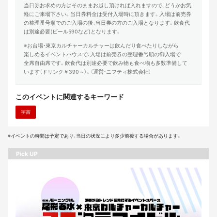
当日券お求めの方はそのままお越し頂ければ入れますので、どうかお気
軽にご来場下さい。当日券料金は受付入場時に頂きます。入場は前売券
の整理番号順でのご入場の後、当日券の方のご入場となります。飲食代
は別途必要(ビール590など)となります。
※お台場・東京カルチャーカルチャーは飲んだり食べたりしながら
楽しめるイベントハウスで、入場は前売券の整理番号順の御入場で
全席自由席です。飲食代は別途必要で飲み物も食べ物も多数準備して
います（ドリンク￥390～）。（運営・ニフティ株式会社）
このイベントに関連するキーワード
宇宙
※イベントの時間は予定であり、当日の状況により多少前後する場合があります。
Pick UP