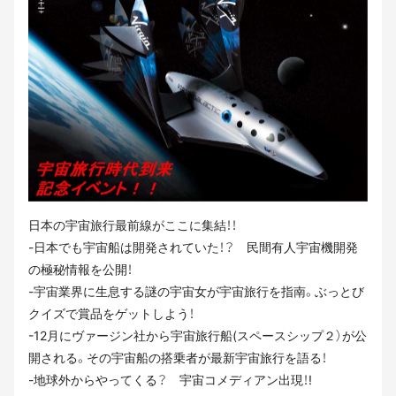
日本の宇宙旅行最前線がここに集結！！
-日本でも宇宙船は開発されていた！？ 民間有人宇宙機開発
の極秘情報を公開！
-宇宙業界に生息する謎の宇宙女が宇宙旅行を指南。ぶっとび
クイズで賞品をゲットしよう！
-12月にヴァージン社から宇宙旅行船(スペースシップ２）が公
開される。その宇宙船の搭乗者が最新宇宙旅行を語る！
-地球外からやってくる？ 宇宙コメディアン出現！!