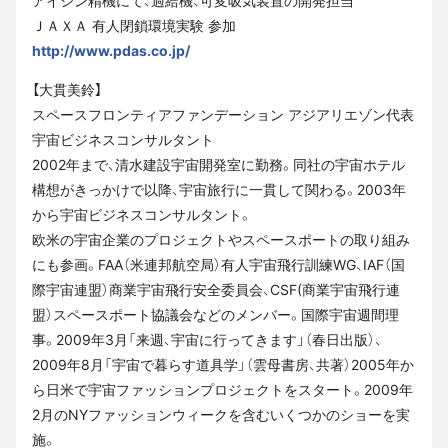
アイシン精機にて、過給機、可変吸気装置の開発担当
ＪＡＸＡ 有人閉鎖環境実験 参加
http://www.pdas.co.jp/
【大貫美鈴】
スペースフロンティアファンデーション アジアリエゾン代表
宇宙ビジネスコンサルタント
2002年まで、清水建設宇宙開発室に勤務。同社の宇宙ホテル
構想がきっかけで以降、宇宙旅行に一貫して関わる。2003年
から宇宙ビジネスコンサルタント。
欧米の宇宙企業のプロジェクトやスペースポートの取り組み
にも参画。FAA（米連邦航空局）有人宇宙飛行訓練WG、IAF（国
際宇宙連盟）商業宇宙飛行安全委員会、CSF(商業宇宙飛行連
盟）スペースポート協議会などのメンバー。国際宇宙週間理
事。2009年3月「来週、宇宙に行ってきます」（春日出版）、
2009年8月「宇宙で暮らす道具学」（雲母書房、共著）2005年か
ら日米で宇宙ファッションプロジェクトをスタート。2009年
2月のNYファッションウィークを含むいくつかのショーを実
施。