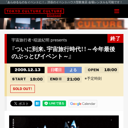
「あらゆるものをイベントに！」渋谷のイベントハウス型飲食店 会場レンタルも可能です！
終了
宇宙旅行者・稲波紀明 presents
『ついに到来、宇宙旅行時代！！～今年最後
のぶっとびイベント～』
2009.12.13
18:00
日曜日
よる
OPEN
※予定時刻
19:00
21:00
START
END
※
SOLD OUT！