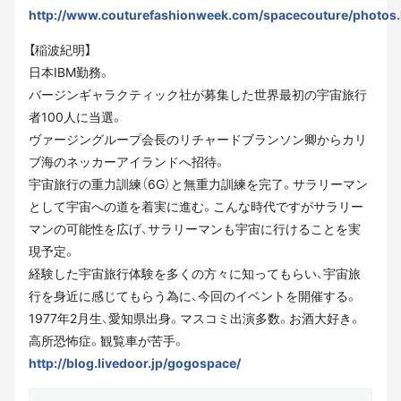
http://www.couturefashionweek.com/spacecouture/photos
【稲波紀明】
日本IBM勤務。
バージンギャラクティック社が募集した世界最初の宇宙旅行
者100人に当選。
ヴァージングループ会長のリチャードブランソン卿からカリ
ブ海のネッカーアイランドへ招待。
宇宙旅行の重力訓練（6G）と無重力訓練を完了。サラリーマン
として宇宙への道を着実に進む。こんな時代ですがサラリー
マンの可能性を広げ、サラリーマンも宇宙に行けることを実
現予定。
経験した宇宙旅行体験を多くの方々に知ってもらい、宇宙旅
行を身近に感じてもらう為に、今回のイベントを開催する。
1977年2月生、愛知県出身。マスコミ出演多数。お酒大好き。
高所恐怖症。観覧車が苦手。
http://blog.livedoor.jp/gogospace/