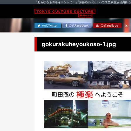
「あらゆるものをイベントに！」渋谷のイベントハウス型飲食店 会場レ
公式Twitter
公式Facebook
公式YouTube
gokurakuheyoukoso-1.jpg