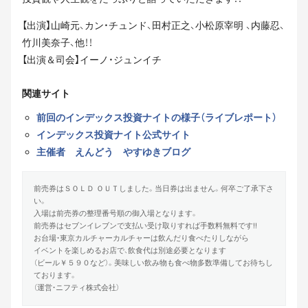
【出演】山崎元、カン・チュンド、田村正之、小松原宰明 、内藤忍、
竹川美奈子、他！！
【出演＆司会】イーノ・ジュンイチ
関連サイト
前回のインデックス投資ナイトの様子（ライブレポート）
インデックス投資ナイト公式サイト
主催者 えんどう やすゆきブログ
前売券はＳＯＬＤ ＯＵＴしました。当日券は出ません。何卒ご了承下さ
い。
入場は前売券の整理番号順の御入場となります。
前売券はセブンイレブンで支払い受け取りすれば手数料無料です!!
お台場・東京カルチャーカルチャーは飲んだり食べたりしながら
イベントを楽しめるお店で、飲食代は別途必要となります
（ビール￥５９０など）。美味しい飲み物も食べ物多数準備してお待ちし
ております。
（運営・ニフティ株式会社）