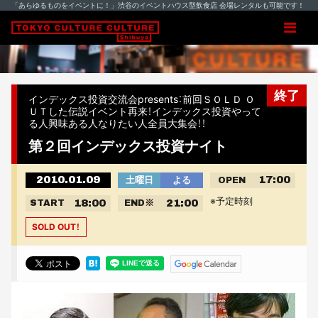
「あらゆるものをイベントに！」渋谷のイベントハウス型飲食店 会場レンタルも可能です！
終了
インデックス投資交流会presents：前回ＳＯＬＤ Ｏ
ＵＴした伝説イベント再来！インデックス投資やって
る人興味ある人なりたい人全員大集会！！
第２回インデックス投資ナイト
2010.01.09
17:00
土曜日
よる
OPEN
※予定時刻
18:00
21:00
START
END
※
SOLD OUT！