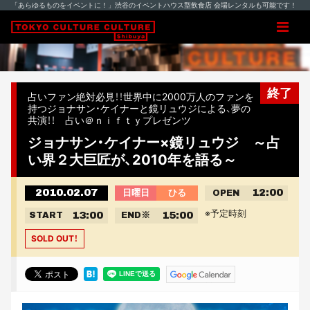
「あらゆるものをイベントに！」渋谷のイベントハウス型飲食店 会場レンタルも可能です！
終了
占いファン絶対必見！！世界中に2000万人のファンを
持つジョナサン・ケイナーと鏡リュウジによる、夢の
共演！！ 占い＠ｎｉｆｔｙプレゼンツ
ジョナサン・ケイナー×鏡リュウジ ～占
い界２大巨匠が、2010年を語る～
2010.02.07
12:00
日曜日
ひる
OPEN
※予定時刻
13:00
15:00
START
END
※
SOLD OUT！