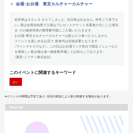
会場・お台場 東京カルチャーカルチャー
前売券はＳＯＬＤ ＯＵＴしました。当日券は出ません。何卒ご了承下さ
い。席は全席自由席で入場はプレゼントチケット当選者の方にご入場頂
き、その後前売券の整理番号順にご入場いただきます。
お台場・東京カルチャーカルチャーは飲んだり食べたりしながら
イベントを楽しめるお店で、飲食代は別途必要となります
（ワイン￥５００など）。この日はお台場ランチ気分で限定メニューなど
を美味しい飲み物も食べ物多数準備してお待ちしております。
（運営・ニフティ株式会社）
このイベントに関連するキーワード
占い
※イベントの時間は予定であり、当日の状況により多少前後する場合があります。
Pick UP