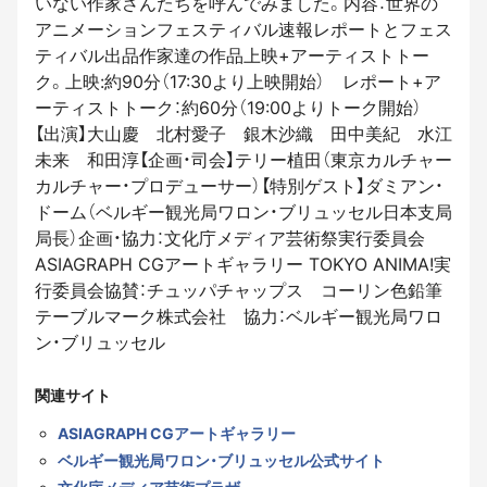
いない作家さんたちを呼んでみました。内容：世界の
アニメーションフェスティバル速報レポートとフェス
ティバル出品作家達の作品上映+アーティストトー
ク。上映:約90分（17:30より上映開始） レポート+ア
ーティストトーク：約60分（19:00よりトーク開始）
【出演】大山慶 北村愛子 銀木沙織 田中美紀 水江
未来 和田淳【企画・司会】テリー植田（東京カルチャー
カルチャー・プロデューサー）【特別ゲスト】ダミアン・
ドーム（ベルギー観光局ワロン・ブリュッセル日本支局
局長）企画・協力：文化庁メディア芸術祭実行委員会
ASIAGRAPH CGアートギャラリー TOKYO ANIMA!実
行委員会協賛：チュッパチャップス コーリン色鉛筆
テーブルマーク株式会社 協力：ベルギー観光局ワロ
ン・ブリュッセル
関連サイト
ASIAGRAPH CGアートギャラリー
ベルギー観光局ワロン・ブリュッセル公式サイト