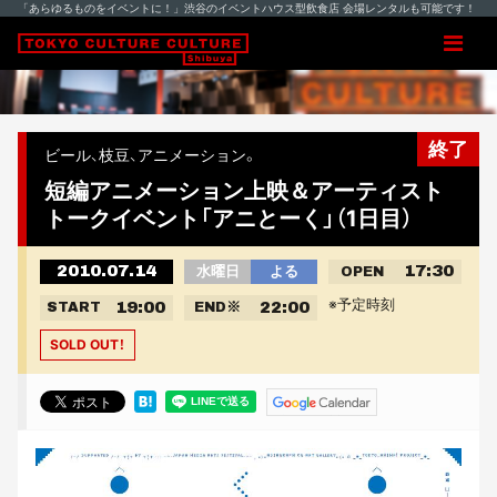
「あらゆるものをイベントに！」渋谷のイベントハウス型飲食店 会場レンタルも可能です！
終了
ビール、枝豆、アニメーション。
短編アニメーション上映＆アーティスト
トークイベント「アニとーく」（1日目）
2010.07.14
17:30
水曜日
よる
OPEN
※予定時刻
19:00
22:00
START
END
※
SOLD OUT！