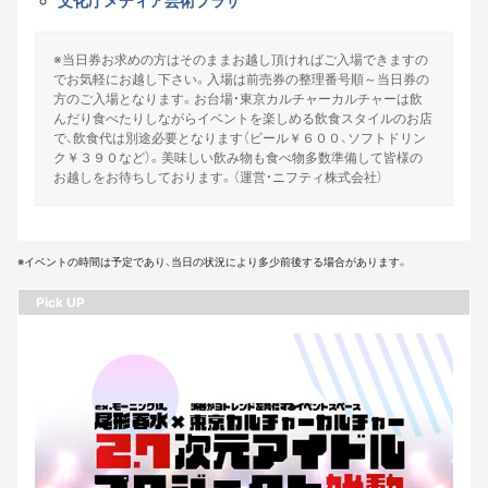
文化庁メディア芸術プラザ
※当日券お求めの方はそのままお越し頂ければご入場できますの
でお気軽にお越し下さい。入場は前売券の整理番号順～当日券の
方のご入場となります。お台場・東京カルチャーカルチャーは飲
んだり食べたりしながらイベントを楽しめる飲食スタイルのお店
で、飲食代は別途必要となります（ビール￥６００、ソフトドリン
ク￥３９０など）。美味しい飲み物も食べ物多数準備して皆様の
お越しをお待ちしております。（運営・ニフティ株式会社）
※イベントの時間は予定であり、当日の状況により多少前後する場合があります。
Pick UP