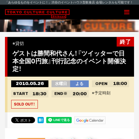
「あらゆるものをイベントに！」渋谷のイベントハウス型飲食店 会場レンタルも可能です！
終了
※貸切
ゲストは勝間和代さん！『ツイッターで日
本全国0円旅』刊行記念のイベント開催決
定！
2010.05.26
18:00
水曜日
よる
OPEN
※予定時刻
18:30
20:00
START
END
※
SOLD OUT！