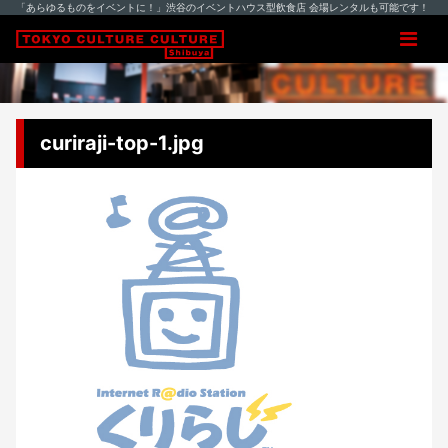
「あらゆるものをイベントに！」渋谷のイベントハウス型飲食店 会場レンタルも可能です！
curiraji-top-1.jpg