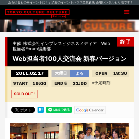
「あらゆるものをイベントに！」渋谷のイベントハウス型飲食店 会場レンタルも可能です！
終了
主催：株式会社インプレスビジネスメディア Web
担当者Forum編集部
Web担当者100人交流会 新春バージョン
2011.02.17
18:30
木曜日
よる
OPEN
※予定時刻
19:00
21:00
START
END
※
SOLD OUT！