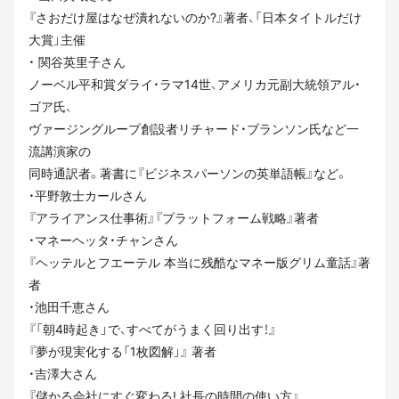
『さおだけ屋はなぜ潰れないのか?』著者、「日本タイトルだけ
大賞」主催
・ 関谷英里子さん
ノーベル平和賞ダライ・ラマ14世、アメリカ元副大統領アル・
ゴア氏、
ヴァージングループ創設者リチャード・ブランソン氏など一
流講演家の
同時通訳者。著書に『ビジネスパーソンの英単語帳』など。
・平野敦士カールさん
『アライアンス仕事術』『プラットフォーム戦略』著者
・マネーヘッタ・チャンさん
『ヘッテルとフエーテル 本当に残酷なマネー版グリム童話』著
者
・池田千恵さん
『「朝4時起き」で、すべてがうまく回り出す！』
『夢が現実化する「1枚図解」』 著者
・吉澤大さん
『儲かる会社にすぐ変わる! 社長の時間の使い方』