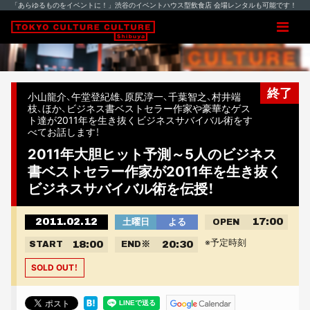
「あらゆるものをイベントに！」渋谷のイベントハウス型飲食店 会場レンタルも可能です！
終了
小山龍介、午堂登紀雄、原尻淳一、千葉智之、村井端
枝、ほか、ビジネス書ベストセラー作家や豪華なゲス
ト達が2011年を生き抜くビジネスサバイバル術をす
べてお話します！
2011年大胆ヒット予測～5人のビジネス
書ベストセラー作家が2011年を生き抜く
ビジネスサバイバル術を伝授！
2011.02.12
17:00
土曜日
よる
OPEN
※予定時刻
18:00
20:30
START
END
※
SOLD OUT！