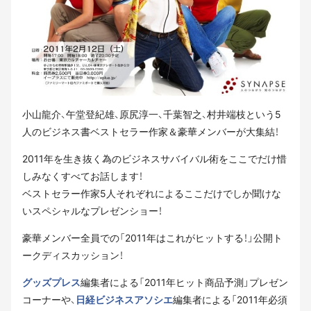
小山龍介、午堂登紀雄、原尻淳一、千葉智之、村井端枝という5
人のビジネス書ベストセラー作家＆豪華メンバーが大集結！
2011年を生き抜く為のビジネスサバイバル術をここでだけ惜
しみなくすべてお話します！
ベストセラー作家5人それぞれによるここだけでしか聞けな
いスペシャルなプレゼンショー！
豪華メンバー全員での「2011年はこれがヒットする！」公開ト
ークディスカッション！
グッズプレス
編集者による「2011年ヒット商品予測」プレゼン
コーナーや、
日経ビジネスアソシエ
編集者による「2011年必須