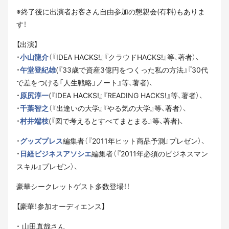
※終了後に出演者お客さん自由参加の懇親会(有料)もありま
す！
【出演】
・
小山龍介
（『IDEA HACKS!』『クラウドHACKS!』等、著者）、
・
午堂登紀雄
(『33歳で資産3億円をつくった私の方法』『30代
で差をつける「人生戦略」ノート』等、著者)、
・
原尻淳一
(『IDEA HACKS!』『READING HACKS!』等、著者）、
・
千葉智之
（『出逢いの大学』『やる気の大学』等、著者）、
・
村井端枝
(『図で考えるとすべてまとまる』等、著者)、
・
グッズプレス
編集者（『2011年ヒット商品予測』プレゼン）、
・
日経ビジネスアソシエ
編集者（『2011年必須のビジネスマン
スキル』プレゼン）、
豪華シークレットゲスト多数登場！！
【豪華！参加オーディエンス】
・ 山田真哉さん