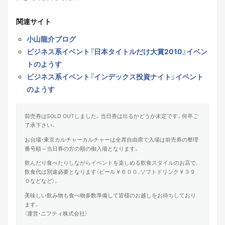
関連サイト
小山龍介ブログ
ビジネス系イベント『日本タイトルだけ大賞2010』イベン
トのようす
ビジネス系イベント『インデックス投資ナイト』イベント
のようす
前売券はSOLD OUTしました。当日券は出るかどうか未定です。何卒ご
了承下さい。
お台場・東京カルチャーカルチャーは全席自由席で入場は前売券の整理
番号順～当日券の方の順の御入場となります。
飲んだり食べたりしながらイベントを楽しめる飲食スタイルのお店で、
飲食代は別途必要となります（ビール￥６００、ソフトドリンク￥３９
０などなど）。
美味しい飲み物も食べ物多数準備して皆様のお越しをお待ちしており
ます。
（運営・ニフティ株式会社）