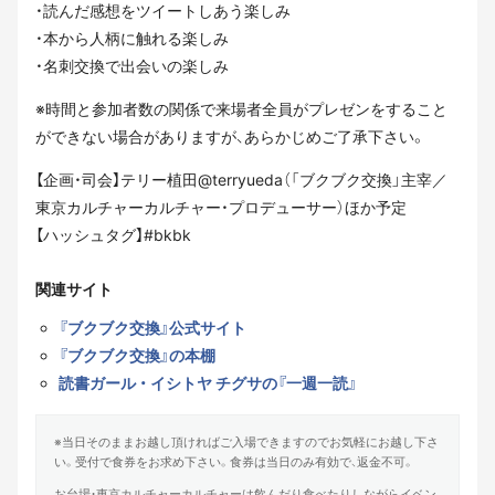
・読んだ感想をツイートしあう楽しみ
・本から人柄に触れる楽しみ
・名刺交換で出会いの楽しみ
※時間と参加者数の関係で来場者全員がプレゼンをすること
ができない場合がありますが、あらかじめご了承下さい。
【企画・司会】テリー植田@terryueda（「ブクブク交換」主宰／
東京カルチャーカルチャー・プロデューサー）ほか予定
【ハッシュタグ】#bkbk
関連サイト
『ブクブク交換』公式サイト
『ブクブク交換』の本棚
読書ガール ・ イシトヤ チグサの『一週一読』
※当日そのままお越し頂ければご入場できますのでお気軽にお越し下さ
い。受付で食券をお求め下さい。食券は当日のみ有効で、返金不可。
お台場・東京カルチャーカルチャーは飲んだり食べたりしながらイベン