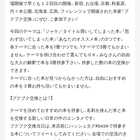
場開催で早くも１２回目の開催。新宿、お台場、京都、秋葉原、
代々木公園、北海道、広島、フィレンツェで開催された本家「ブ
クブク交換」にぜひ、ご参加下さい！
今回のテーマは、「ジャケ／タイトル買いしてしまった本」「思
わず泣いてしまった本」「あなたのオススメ本」の3つです。
各テーマに合った本を1冊づつでも、1テーマで3冊でもかまい
ません。テーマを掛け合わせて選んでもＯＫ。みなさんの自由
な大人の解釈で本を3冊持参下さい。持参した数の本の交換が
できます。
テーマに合った本が見つからなかった方は、自由におすすめ
の本を３冊お持ち頂いてもかまいません。
【ブクブク交換とは？】
テーマを決めておすすめの本を持参し、名刺を挟んだ本と本
を交換する新しい日常の中のエンタメです。
ブクブク交換当日は、来店前にハッシュタグ#bkbkで持参す
る本についてツイートしてみてください。会場での交流のき