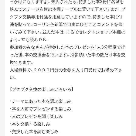
っかけになりますよ。来店されたら、持参した本3冊に名刺を
挟んでステージ右横の本棚テーブルに置いて下さい。また、ブ
クブク交換専用付箋を用意していますので、持参した本に付
箋を貼って、コーリン色鉛筆で自由にひとことコメントを書
いてみて下さい。並んだ本は、まるでセレクトショップ本棚の
よう。立ち読みＯＫ。
参加者のみなさんが持参した本のプレゼンを1人3分程度で行
った後、本の交換会を行います。持参頂いた本の数だけ本を交
換できます。
入場無料で、２０００円分の食券を入り口受付でお求め下さ
い。
【ブクブク交換の楽しみいろいろ】
・テーマにあった本を選ぶ楽しみ
・本を人前でプレゼンする楽しみ
・人のプレゼンを聞く楽しみ
・本を交換する楽しみ
・交換した本を読む楽しみ