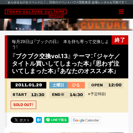
「あらゆるものをイベントに！」渋谷のイベントハウス型飲食店 会場レンタルも可能です！
終了
毎月29日は『ブックの日』 本を持ち寄って交換しよ
う！
『ブクブク交換vol.13』 テーマ：「ジャケ／
タイトル買いしてしまった本」「思わず泣
いてしまった本」「あなたのオススメ本」
2011.01.29
12:00
土曜日
ひる
OPEN
※予定時刻
12:30
14:30
START
END
※
SOLD OUT！