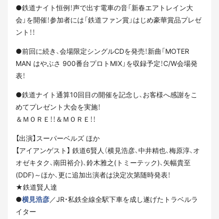
●鉄道ナイト恒例！声で出す電車の音「新春エアトレイン大
会」を開催！参加者には「鉄道ファン賞」はじめ豪華賞品プレゼ
ント！！
●前回に続き、会場限定シングルCDを発売！新曲「MOTER
MAN はやぶさ 900番台プロトMIX」を収録予定！C/W会場発
表！
●鉄道ナイト通算10回目の開催を記念し、お客様へ感謝をこ
めてプレゼント大会を実施！
＆ＭＯＲＥ！！＆ＭＯＲＥ！！
【出演】スーパーベルズ ほか
【アイアンゲスト】 鉄道6賢人（横見浩彦、中井精也、梅原淳、オ
オゼキタク、南田裕介)、鈴木雅之(トミーテック)、矢幅貴至
(DDF)～ほか、更に追加出演者は決定次第随時発表！
★鉄道賢人達
●
横見浩彦
／JR・私鉄全線全駅下車を成し遂げたトラベルラ
イター