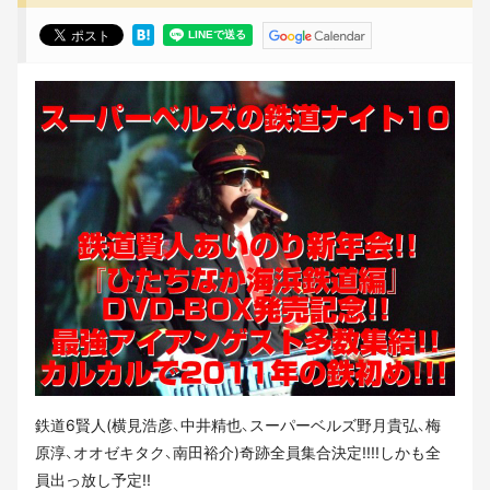
鉄道6賢人(横見浩彦、中井精也、スーパーベルズ野月貴弘、梅
原淳、オオゼキタク、南田裕介)奇跡全員集合決定!!!!しかも全
員出っ放し予定!!