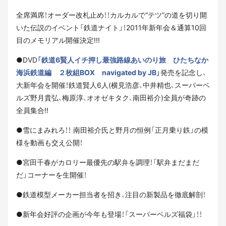
全席満席！オーダー改札止め！！カルカルで“テツ”の道を切り開
いた伝説のイベント「鉄道ナイト」！2011年新年会＆通算10回
目のメモリアル開催決定!!!
●DVD
「鉄道6賢人イチ押し最強路線あいのり旅 ひたちなか
海浜鉄道編 ２枚組BOX navigated by JB」
発売を記念し、
大新年会を開催！鉄道賢人6人(横見浩彦、中井精也、スーパーベ
ルズ野月貴弘、梅原淳、オオゼキタク、南田裕介)全員が奇跡の
全員集合!!
●雪にまみれろ！！ 南田裕介氏と野月の恒例「正月乗り鉄」の模
様を動画も交え公開！
●宮田千春がカロリー最優先の駅弁を調理！「駅弁まだまだ
だ」コーナーを生開催！
●鉄道模型メーカー担当者を招き、注目の新製品を徹底解剖！
●新年会好評の企画が今年も登場！「スーパーベルズ福袋」！！