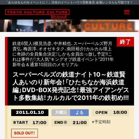
「あらゆるものをイベントに！」渋谷のイベントハウス型飲食店 会場レンタルも可能です！
終了
鉄道6賢人(横見浩彦、中井精也、スーパーベルズ野月
貴弘、梅原淳、オオゼキタク、南田裕介)カルカル壇上
に奇跡の全員集合決定！しかも全員出っ放し予定!!こ
れは事件だ！大人気“キングオブ鉄道イベント”2011年
新年会＆通算10回目のメモリアル
スーパーベルズの鉄道ナイト10～鉄道賢
人あいのり新年会！「ひたちなか海浜鉄道
編」DVD-BOX発売記念！最強アイアンゲス
ト多数集結！カルカルで2011年の鉄初め!!!
2011.01.10
16:00
月曜日
よる
OPEN
※予定時刻
17:00
21:00
START
END
※
SOLD OUT！