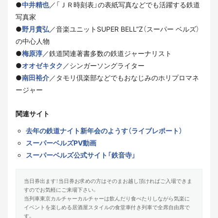
●
中井精也
／「ＪＲ時刻表」の表紙写真などでも活躍する鉄道
写真家
●
野月貴弘
／音楽ユニットSUPER BELL”Z（スーパー ベルズ）
の中心人物
●
梅原淳
／鉄道関連著書多数の鉄道ジャーナリスト
●
オオゼキタク
／シンガーソングライター
●
南田裕介
／タモリ倶楽部などでもおなじみのホリプロマネ
ージャー
関連サイト
去年の鉄道ナイト新年会のようす（ライブレポート）
スーパーベルズPV動画
スーパーベルズ公式サイト「鉄音寺」
当日券出ます！当日券お求めの方はそのまお越し頂ければご入場できま
すのでお気軽にご来場下さい。
当列車東京カルチャーカルチャーは飲んだり食べたりしながら気楽に
イベントを楽しめる居酒屋スタイルの食堂車付き列車で全席自由席で
す。