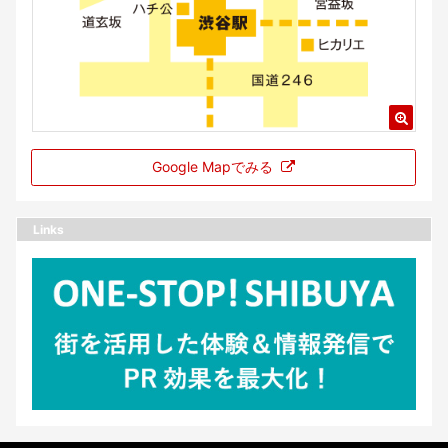
Google Mapでみる
Links