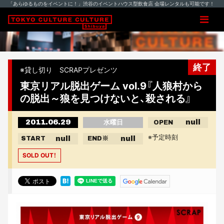
「あらゆるものをイベントに！」渋谷のイベントハウス型飲食店 会場レンタルも可能です！
終了
※貸し切り SCRAPプレゼンツ
東京リアル脱出ゲーム vol.9『人狼村から
の脱出～狼を見つけないと、殺される』
2011.06.29
null
水曜日
OPEN
※予定時刻
null
null
START
END
※
SOLD OUT！