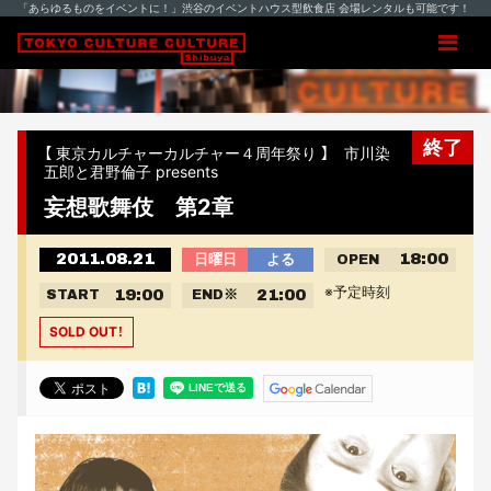
「あらゆるものをイベントに！」渋谷のイベントハウス型飲食店 会場レンタルも可能です！
終了
【 東京カルチャーカルチャー４周年祭り 】 市川染
五郎と君野倫子 presents
妄想歌舞伎 第2章
2011.08.21
18:00
日曜日
よる
OPEN
※予定時刻
19:00
21:00
START
END
※
SOLD OUT！