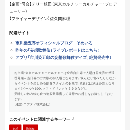
【企画・司会】テリー植田（東京カルチャーカルチャー・プロデ
ューサー）
【フライヤーデザイン】佐久間麻理
関連サイト
市川染五郎オフィシャルブログ そめいろ
昨年の「妄想歌舞伎」ライブレポートはこちら！
アプリ「市川染五郎の妄想歌舞伎デイズ」絶賛発売中！
お台場・東京カルチャーカルチャーは全席自由席で入場は前売券の整理
番号順～当日券の方の順の御入場となります。飲んだり食べたりしなが
らイベントを楽しめる飲食スタイルのお店で、飲食代は別途必要となり
ます（ビール￥600、ソフトドリンク￥３９０など）。
美味しい飲み物も食べ物多数準備して皆様のお越しをお待ちしており
ます。
（運営・ニフティ株式会社）
このイベントに関連するキーワード
妄想
歌舞伎