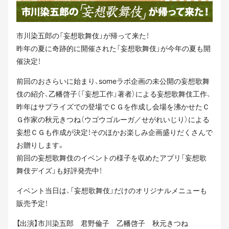
市川染五郎の「妄想歌舞伎」が帰って来た！
昨年の夏に奇跡的に開催された「妄想歌舞伎」が今年の夏も開
催決定！
前回のおさらいに始まり、someラボ企画の未公開の妄想歌舞
伎の紹介、乙幡啓子（「妄想工作」著者）による妄想歌舞伎工作、
昨年はサプライズでの登場でＣＧを作成し会場を沸かせたＣ
Ｇ作家の秋元きつね（ウゴウゴルーガ／せがれいじり）による
妄想ＣＧも作成が決定！そのほかお楽しみ企画盛りだくさんで
お贈りします。
前回の妄想歌舞伎のイベントの様子を収めたアプリ「妄想歌
舞伎デイズ」も好評発売中！
イベント当日は、「妄想歌舞伎」だけのオリジナルメニューも
販売予定！
【出演】市川染五郎 君野倫子 乙幡啓子 秋元きつね