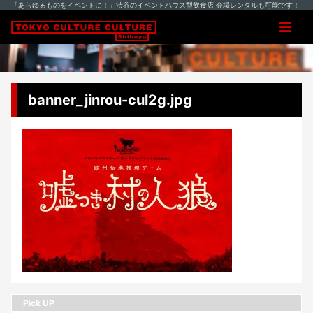
「あらゆるものをイベントに！」渋谷のイベントハウス型飲食店 会場レンタルも可能です！
banner_jinrou-cul2g.jpg
Pick UP