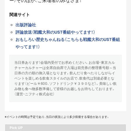
ー）そのほか、ご来場者のみなさま！
関連サイト
出版評論社
評論放送（戦艦大和のUST番組やってます！）
おもしろい歴史ちゃんねる（こちらも戦艦大和のUST番組
やってます！）
当日券あります！会場内受付でお求めください。お台場・東京カル
チャーカルチャーは全席自由席で入場は前売券の整理番号順～当
日券の方の順の御入場となります。飲んだり食べたりしながらイ
ベントを楽しめる飲食スタイルのお店で、飲食代は別途必要とな
ります（ビール￥600、ソフトドリンク￥３９０など）。美味しい飲
み物も食べ物多数準備して皆様のお越しをお待ちしております。
（運営・ニフティ株式会社）
※イベントの時間は予定であり、当日の状況により多少前後する場合があります。
Pick UP