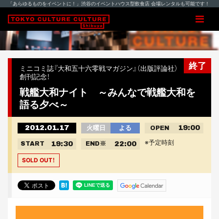
「あらゆるものをイベントに！」渋谷のイベントハウス型飲食店 会場レンタルも可能です！
終了
ミニコミ誌『大和五十六零戦マガジン』（出版評論社）
創刊記念！
戦艦大和ナイト ～みんなで戦艦大和を
語る夕べ～
2012.01.17
19:00
火曜日
よる
OPEN
※予定時刻
19:30
22:00
START
END
※
SOLD OUT！