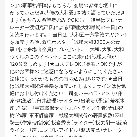
ン』の豪華執筆陣はもちろん、会場の皆様も壇上に上
がっていただき、「俺の大和愛」を熱く語っていただき
ます（もちろん希望者のみでOK！）。 後半はプロ・ナ
レーター渡辺克己氏による『戦艦大和最期の一日』の
朗読を行います。 当日は『大和五十六零戦マガジン』
を販売する他、豪華ポスター「戦艦大和3000人の食
事」をご来場者全員にプレゼント。 大和、大和、大和
づくしのこのイベント。ここに来れば戦艦大和が
120％楽しめます！★コスプレOK！（長モノOKですが、
他のお客様のご迷惑にならないようにしてください。
法律に引っかかるものの持ち込みはNGです）★当日
は戦艦大和関連書籍を販売いたします。サインはお気
軽にお申し付けください。 司会バーバラ・アスカ（作
家・編集者）、臼井総理（ライター）出演者（予定）若桜木
虔（作家 『宇宙戦艦ヤマト』ノベライズ作者）青山智
樹（作家・軍事評論家 戦艦大和関係の著書多数）羽山
騎士（作家・評論家）板倉秀典（ライター）板矢剛一（経済
ライター）声（コスプレアイドル）渡辺克己（ナレータ