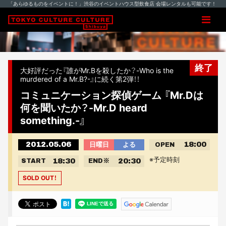
「あらゆるものをイベントに！」渋谷のイベントハウス型飲食店 会場レンタルも可能です！
終了
大好評だった『誰がMr.Bを殺したか？-Who is the
murdered of a Mr.B?-』に続く第2弾！！
コミュニケーション探偵ゲーム 『Mr.Dは
何を聞いたか？-Mr.D heard
something.-』
2012.05.06
18:00
日曜日
よる
OPEN
※予定時刻
18:30
20:30
START
END
※
SOLD OUT！