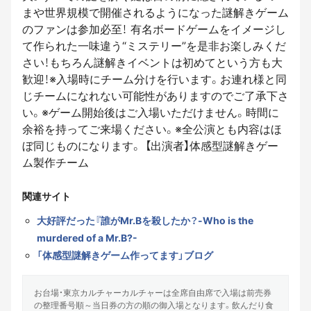
まや世界規模で開催されるようになった謎解きゲーム
のファンは参加必至！ 有名ボードゲームをイメージし
て作られた一味違う“ミステリー”を是非お楽しみくだ
さい！もちろん謎解きイベントは初めてという方も大
歓迎！※入場時にチーム分けを行います。お連れ様と同
じチームになれない可能性がありますのでご了承下さ
い。※ゲーム開始後はご入場いただけません。時間に
余裕を持ってご来場ください。※全公演とも内容はほ
ぼ同じものになります。 【出演者】体感型謎解きゲー
ム製作チーム
関連サイト
大好評だった『誰がMr.Bを殺したか？-Who is the
murdered of a Mr.B?-
「体感型謎解きゲーム作ってます」ブログ
お台場・東京カルチャーカルチャーは全席自由席で入場は前売券
の整理番号順～当日券の方の順の御入場となります。飲んだり食