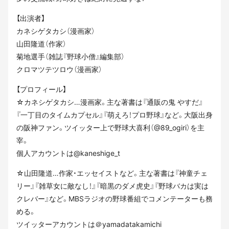
【出演者】
カネシゲタカシ（漫画家）
山田隆道（作家）
菊地選手（雑誌『野球小僧』編集部）
クロマツテツロウ（漫画家）
【プロフィール】
☆カネシゲタカシ…漫画家。主な著書は『通販の鬼 やすだ』
『一丁目のタイムカプセル』『萌えろ！プロ野球』など。大阪出身
の阪神ファン。ツイッター上で野球大喜利（@89_ogiri）を主
宰。
個人アカウントは@kaneshige_t
☆山田隆道…作家・エッセイストなど。主な著書は『神童チェ
リー』『雑草女に敵なし！』『暗黒のダメ虎史』『野球バカは実は
クレバー』など。MBSラジオの野球番組でコメンテーターも務
める。
ツイッターアカウントは＠yamadatakamichi