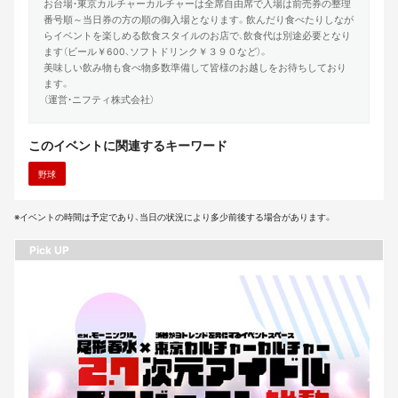
お台場・東京カルチャーカルチャーは全席自由席で入場は前売券の整理
番号順～当日券の方の順の御入場となります。飲んだり食べたりしなが
らイベントを楽しめる飲食スタイルのお店で、飲食代は別途必要となり
ます（ビール￥600、ソフトドリンク￥３９０など）。
美味しい飲み物も食べ物多数準備して皆様のお越しをお待ちしており
ます。
（運営・ニフティ株式会社）
このイベントに関連するキーワード
野球
※イベントの時間は予定であり、当日の状況により多少前後する場合があります。
Pick UP