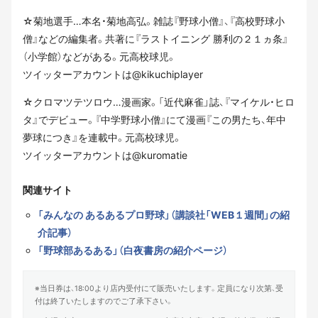
☆菊地選手…本名・菊地高弘。雑誌『野球小僧』、『高校野球小
僧』などの編集者。共著に『ラストイニング 勝利の２１ヵ条』
（小学館）などがある。元高校球児。
ツイッターアカウントは@kikuchiplayer
☆クロマツテツロウ…漫画家。「近代麻雀」誌、『マイケル・ヒロ
タ』でデビュー。『中学野球小僧』にて漫画『この男たち、年中
夢球につき』を連載中。元高校球児。
ツイッターアカウントは@kuromatie
関連サイト
「みんなの あるあるプロ野球」（講談社「WEB１週間」の紹
介記事）
「野球部あるある」（白夜書房の紹介ページ）
※当日券は、18:00より店内受付にて販売いたします。定員になり次第、受
付は終了いたしますのでご了承下さい。