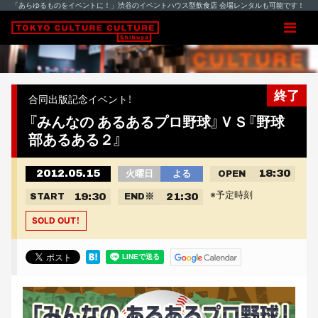
「あらゆるものをイベントに！」渋谷のイベントハウス型飲食店 会場レンタルも可能です！
終了
合同出版記念イベント！
『みんなの あるあるプロ野球』ＶＳ『野球
部あるある２』
2012.05.15
18:30
火曜日
よる
OPEN
※予定時刻
19:30
21:30
START
END
※
SOLD OUT！