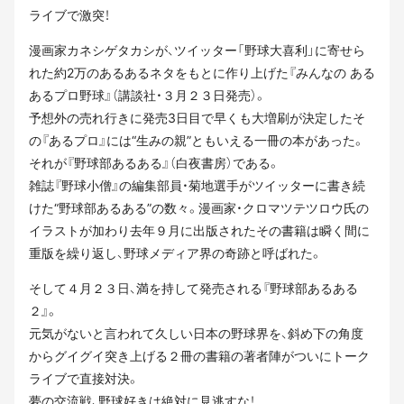
ライブで激突！
漫画家カネシゲタカシが、ツイッター「野球大喜利」に寄せら
れた約2万のあるあるネタをもとに作り上げた『みんなの ある
あるプロ野球』（講談社・３月２３日発売）。
予想外の売れ行きに発売3日目で早くも大増刷が決定したそ
の『あるプロ』には“生みの親”ともいえる一冊の本があった。
それが『野球部あるある』（白夜書房）である。
雑誌『野球小僧』の編集部員・菊地選手がツイッターに書き続
けた“野球部あるある”の数々。漫画家・クロマツテツロウ氏の
イラストが加わり去年９月に出版されたその書籍は瞬く間に
重版を繰り返し、野球メディア界の奇跡と呼ばれた。
そして４月２３日、満を持して発売される『野球部あるある
２』。
元気がないと言われて久しい日本の野球界を、斜め下の角度
からグイグイ突き上げる２冊の書籍の著者陣がついにトーク
ライブで直接対決。
夢の交流戦、野球好きは絶対に見逃すな！