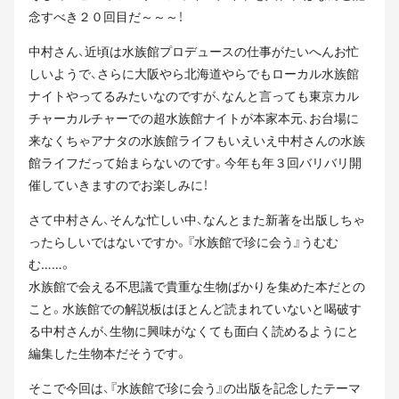
念すべき２０回目だ～～～！
中村さん、近頃は水族館プロデュースの仕事がたいへんお忙
しいようで、さらに大阪やら北海道やらでもローカル水族館
ナイトやってるみたいなのですが、なんと言っても東京カル
チャーカルチャーでの超水族館ナイトが本家本元、お台場に
来なくちゃアナタの水族館ライフもいえいえ中村さんの水族
館ライフだって始まらないのです。今年も年３回バリバリ開
催していきますのでお楽しみに！
さて中村さん、そんな忙しい中、なんとまた新著を出版しちゃ
ったらしいではないですか。『水族館で珍に会う』うむむ
む……。
水族館で会える不思議で貴重な生物ばかりを集めた本だとの
こと。水族館での解説板はほとんど読まれていないと喝破す
る中村さんが、生物に興味がなくても面白く読めるようにと
編集した生物本だそうです。
そこで今回は、『水族館で珍に会う』の出版を記念したテーマ