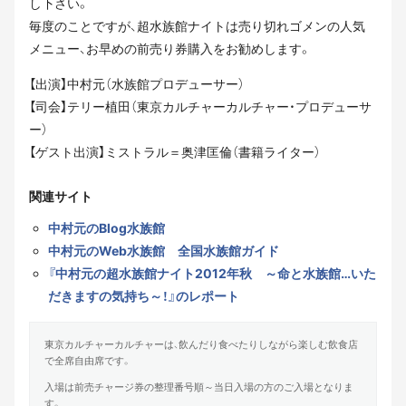
し下さい。
毎度のことですが、超水族館ナイトは売り切れゴメンの人気
メニュー、お早めの前売り券購入をお勧めします。
【出演】中村元（水族館プロデューサー）
【司会】テリー植田（東京カルチャーカルチャー・プロデューサ
ー）
【ゲスト出演】ミストラル＝奥津匡倫（書籍ライター）
関連サイト
中村元のBlog水族館
中村元のWeb水族館 全国水族館ガイド
『中村元の超水族館ナイト2012年秋 ～命と水族館…いた
だきますの気持ち～！』のレポート
東京カルチャーカルチャーは、飲んだり食べたりしながら楽しむ飲食店
で全席自由席です。
入場は前売チャージ券の整理番号順～当日入場の方のご入場となりま
す。