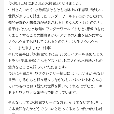
『水族珍…珍にあふれた水族館』となりました。
中村さんいわく「水族館はそもそも地球上の不思議で珍しい
世界がぎっしり詰まったワンダーワールド。出かけるだけで
知的好奇心と想像力が刺激される世界なんや～！」とのこと。
前半は、そんな水族館のワンダーワールドぶりと、想像力をた
くましくすることの面白さから、アナタの人生を豊かにする
ノウハウまでお話してくれるとのこと。（人生ノウハウっ
て……また来ました中村節）
そして後半は、『水族館で珍に会う』のライターを務めたミス
トラル（奥津匡倫）さんをゲストに、お二人から水族珍たちの
魅力をとことん語っていただきます。
ついに今回こそ、ワタクシテリー植田には、わけがわからない
世界になるかもと戦々恐々しながらも、いやいや中村さんな
らいつものとおり新たな世界を開いてくれるはずだと、ドキ
ドキとワクワクな気持ちで期待しています。
そんなわけで、水族館フリークな方も、そうでない方も、そし
て水族館なんかどうでもいいと思ってる方も、ぜひぜひお越