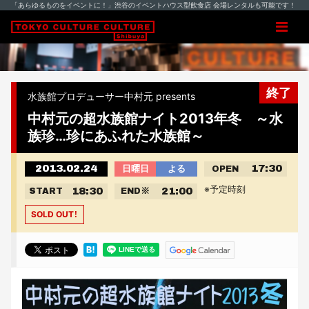
「あらゆるものをイベントに！」渋谷のイベントハウス型飲食店 会場レンタルも可能です！
終了
水族館プロデューサー中村元 presents
中村元の超水族館ナイト2013年冬 ～水
族珍…珍にあふれた水族館～
2013.02.24
17:30
日曜日
よる
OPEN
※予定時刻
18:30
21:00
START
END
※
SOLD OUT！