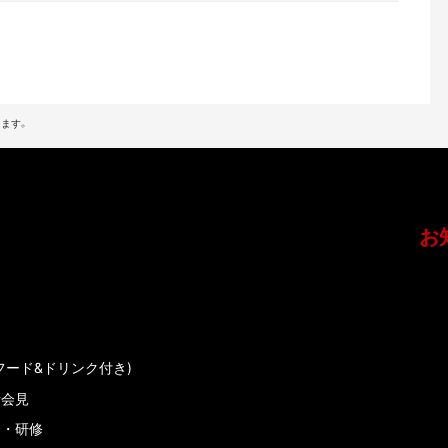
ます。
お
フード&ドリンク付き)
者会見
会・研修