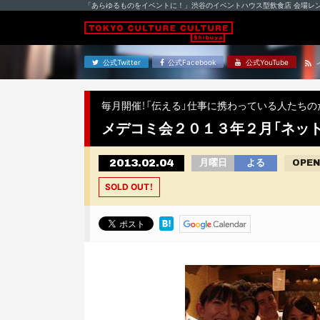
「あらゆるものをイベントに！」渋谷のイベントハウス型飲食店 会場レ
公式Twitter
公式Facebook
公式YouTube
毎月開催！「伝える」仕事に携わっている人たちの
メデコミ会２０１３年２月「ネッ
2013.02.04
月曜日
よる
OPEN
SOLD OUT！