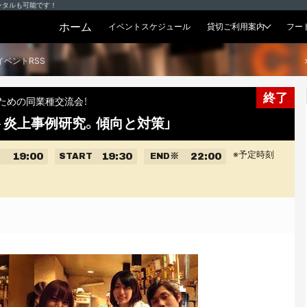
ンタルも可能です！
ホーム
イベントスケジュール
貸切ご利用案内
フー
貸切プラン
イベントRSS
終了
ための同業種交流会！
ト炎上事例研究。傾向と対策」
※予定時刻
19:00
19:30
22:00
START
END
※