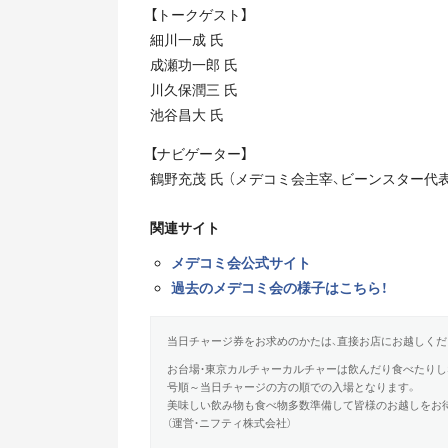
【トークゲスト】
細川一成 氏
成瀬功一郎 氏
川久保潤三 氏
池谷昌大 氏
【ナビゲーター】
鶴野充茂 氏 （メデコミ会主宰、ビーンスター代
関連サイト
メデコミ会公式サイト
過去のメデコミ会の様子はこちら！
当日チャージ券をお求めのかたは、直接お店にお越しくだ
お台場・東京カルチャーカルチャーは飲んだり食べたり
号順～当日チャージの方の順での入場となります。
美味しい飲み物も食べ物多数準備して皆様のお越しをお
（運営・ニフティ株式会社）