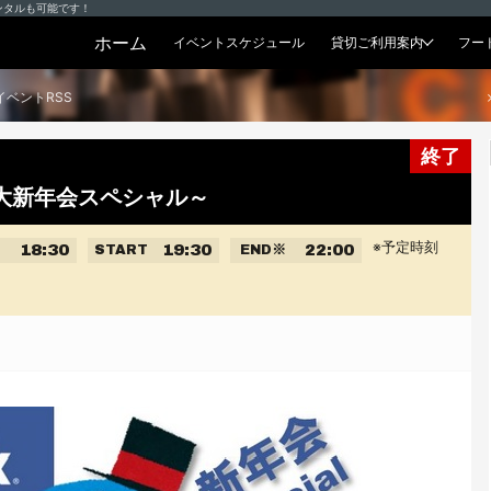
ンタルも可能です！
ホーム
イベントスケジュール
貸切ご利用案内
フー
貸切プラン
イベントRSS
終了
.20 ～大新年会スペシャル～
※予定時刻
18:30
19:30
22:00
START
END
※