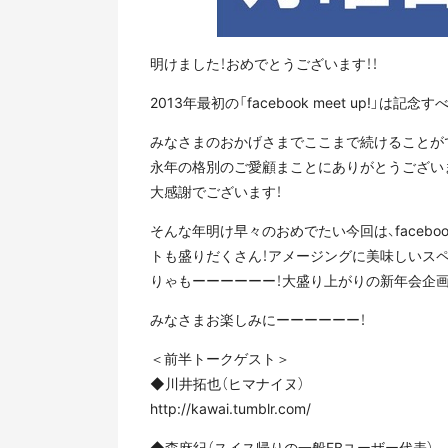
明けました！おめでとうございます！！
2013年最初の「facebook meet up!」は記念す
みなさまのおかげさまでここまで続けることが
永年の格別のご愛顧まことにありがとうござい
大感謝でございます！
そんな年明け早々のおめでたい今回は、facebook m
トも盛りだくさん！アメージングに美味しいス
りゃもーーーーーー！大盛り上がりの新年会企画
みなさまお楽しみにーーーーーー！
＜前半トークゲスト＞
◆川井拓也（ヒマナイヌ）
http://kawai.tumblr.com/
◆森麻紀（スイス帰りの一般FBユーザー代表）