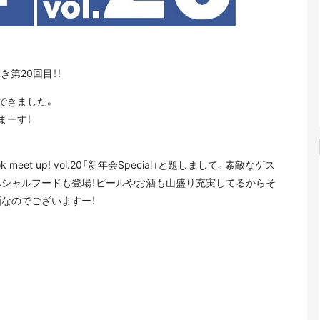
べき第20回目！！
できました。
まーす！
eet up! vol.20「新年会Special」と題しまして。素敵なゲス
ペシャルフードも登場！ビールやお酒も山盛り充実してるからそ
なのでございますー！