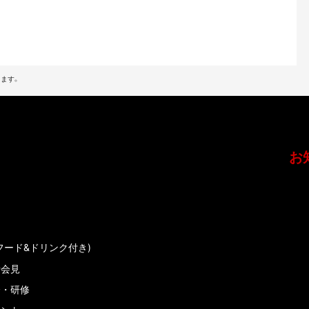
ます。
お
フード&ドリンク付き)
者会見
会・研修