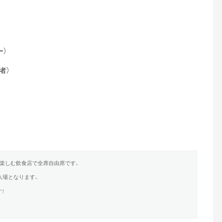
ー）
者）
楽しむ飲食店で全席自由席です。
入場となります。
！