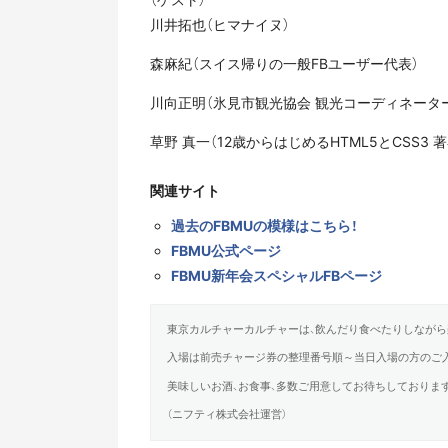
川井拓也（ヒマナイヌ）
森麻紀（スイス帰りの一般FBユーザー代表）
川向正明（氷見市観光協会 観光コーディネータ
草野 真一（12歳からはじめるHTML5とCSS3 著
関連サイト
過去のFBMUの模様はこちら！
FBMU公式ページ
FBMU新年会スペシャルFBページ
東京カルチャーカルチャーは、飲んだり食べたりしながら
入場は前売チャージ券の整理番号順～当日入場の方のご
美味しいお酒、お食事、多数ご用意してお待ちしております
（ニフティ株式会社運営）