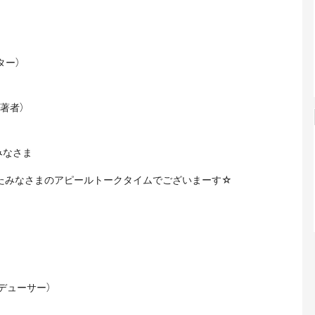
ター）
 著者）
みなさま
いたみなさまのアピールトークタイムでございまーす☆
デューサー）