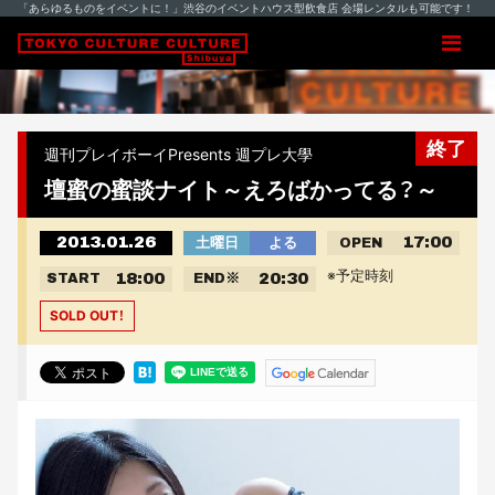
「あらゆるものをイベントに！」渋谷のイベントハウス型飲食店 会場レンタルも可能です！
終了
週刊プレイボーイPresents 週プレ大學
壇蜜の蜜談ナイト～えろばかってる？～
2013.01.26
17:00
土曜日
よる
OPEN
※予定時刻
18:00
20:30
START
END
※
SOLD OUT！