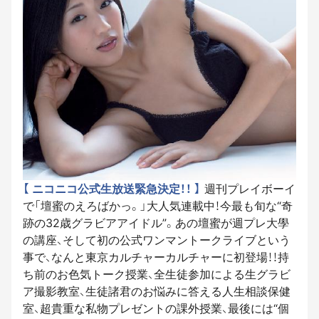
【 ニコニコ公式生放送緊急決定！！ 】
週刊プレイボーイ
で「壇蜜のえろばかっ。」大人気連載中！今最も旬な“奇
跡の32歳グラビアアイドル”。あの壇蜜が週プレ大學
の講座、そして初の公式ワンマントークライブという
事で、なんと東京カルチャーカルチャーに初登場！！持
ち前のお色気トーク授業、全生徒参加による生グラビ
ア撮影教室、生徒諸君のお悩みに答える人生相談保健
室、超貴重な私物プレゼントの課外授業、最後には“個