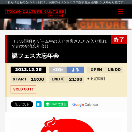
「あらゆるものをイベントに！」渋谷のイベントハウス型飲食店 会場レンタルも可能です！
終了
リアル謎解きゲーム中の人とお客さんとが入り乱れ
ての大交流忘年会！！
謎フェス大忘年会
2012.12.26
19:00
水曜日
よる
OPEN
※予定時刻
19:00
21:00
START
END
※
SOLD OUT！