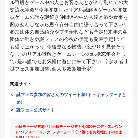
ル謎解きゲーム中の人とお客さんとが入り乱れての大
交流忘年会！！今年参加したリアル謎解きゲームや参加
型ゲームの話を謎解き仲間達や中の人達と酒や食事を
酌み交わしながら思う存分自由に語り合って下さい！
参加団体の自己紹介やプチ余興なども予定！！来年の各
団体の動きや謎フェスの今後の予定も発表予定！今年
も盛り上がっり、今後更なる物凄い広がりを見せそう
な、このリアル謎解きゲームシーンの総括忘年会とし
て、是非誰でもお気軽に遊びに来て下さい！ 【 参加者 】
謎フェス参加団体、個人多数参加予定
関連サイト
謎フェス参加の皆さんのツイート集（トゥギャッターまと
め）
謎フェス公式サイト
当日チャージ券あり！！当日チャージ券も4,000円にディスカウン
ト！！（フリードリンク・フリーフード！）！！誰でもお気軽にそのまま
お越し下さい！！