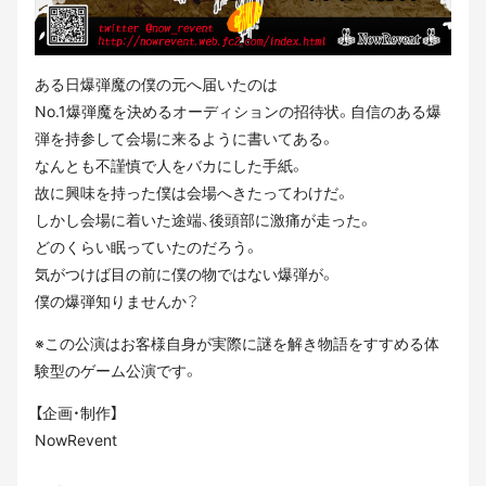
ある日爆弾魔の僕の元へ届いたのは
No.1爆弾魔を決めるオーディションの招待状。自信のある爆
弾を持参して会場に来るように書いてある。
なんとも不謹慎で人をバカにした手紙。
故に興味を持った僕は会場へきたってわけだ。
しかし会場に着いた途端、後頭部に激痛が走った。
どのくらい眠っていたのだろう。
気がつけば目の前に僕の物ではない爆弾が。
僕の爆弾知りませんか？
※この公演はお客様自身が実際に謎を解き物語をすすめる体
験型のゲーム公演です。
【企画・制作】
NowRevent