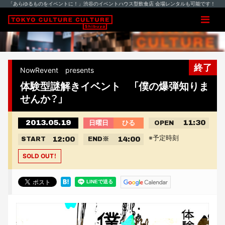
「あらゆるものをイベントに！」渋谷のイベントハウス型飲食店 会場レンタルも可能です！
終了
NowRevent presents
体験型謎解きイベント 「僕の爆弾知りま
せんか？」
2013.05.19
11:30
日曜日
ひる
OPEN
※予定時刻
12:00
14:00
START
END
※
SOLD OUT！