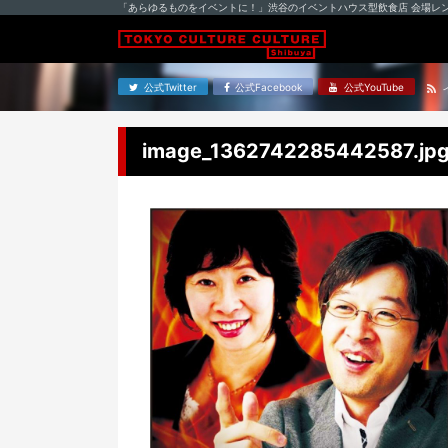
「あらゆるものをイベントに！」渋谷のイベントハウス型飲食店 会場レ
公式Twitter
公式Facebook
公式YouTube
image_1362742285442587.jp