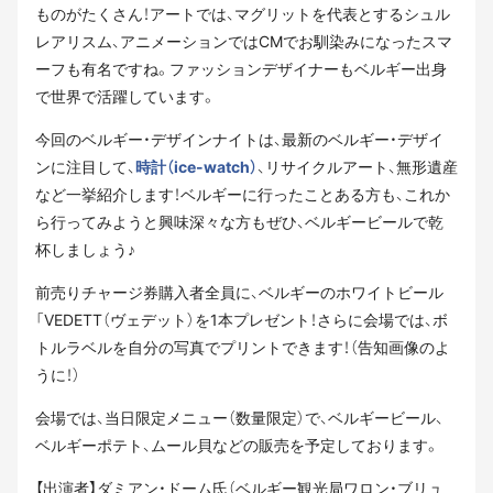
ものがたくさん！アートでは、マグリットを代表とするシュル
レアリスム、アニメーションではCMでお馴染みになったスマ
ーフも有名ですね。ファッションデザイナーもベルギー出身
で世界で活躍しています。
今回のベルギー・デザインナイトは、最新のベルギー・デザイ
ンに注目して、
時計（ice-watch）
、リサイクルアート、無形遺産
など一挙紹介します！ベルギーに行ったことある方も、これか
ら行ってみようと興味深々な方もぜひ、ベルギービールで乾
杯しましょう♪
前売りチャージ券購入者全員に、ベルギーのホワイトビール
「VEDETT（ヴェデット）を1本プレゼント！さらに会場では、ボ
トルラベルを自分の写真でプリントできます！（告知画像のよ
うに！）
会場では、当日限定メニュー（数量限定）で、ベルギービール、
ベルギーポテト、ムール貝などの販売を予定しております。
【出演者】ダミアン・ドーム氏（ベルギー観光局ワロン・ブリュ