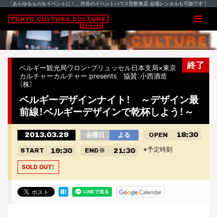
「あらゆるものをイベントに！」渋谷のイベントハウス型飲食店 会場レンタルも可能です！
終了
ベルギー観光局ワロン・ブリュッセル日本支局×東京
カルチャーカルチャー presents 協賛：小西酒造
（株）
ベルギーデザインナイト！ ～デザイン最
前線！ベルギーデザインで乾杯しよう！～
2013.03.29
18:30
金曜日
よる
OPEN
※予定時刻
19:30
21:30
START
END
※
SOLD OUT！