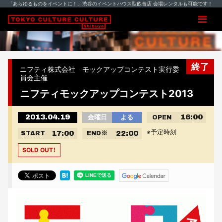
「あらゆるものをイベントに！」渋谷のイベントハウス型飲食店 会場レンタルも可能です！
終了
ニフティ株式会社 モックアップコンテスト実行委
員会主催
ニフティモックアップコンテスト2013
2013.04.19
16:00
金曜日
よる
OPEN
※予定時刻
17:00
22:00
START
END
※
SOLD OUT！