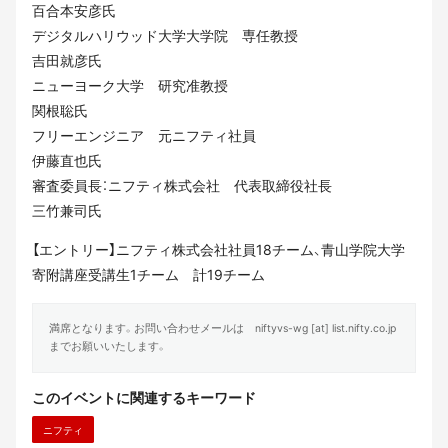
百合本安彦氏
デジタルハリウッド大学大学院 専任教授
吉田就彦氏
ニューヨーク大学 研究准教授
関根聡氏
フリーエンジニア 元ニフティ社員
伊藤直也氏
審査委員長：ニフティ株式会社 代表取締役社長
三竹兼司氏
【エントリー】ニフティ株式会社社員18チーム、青山学院大学
寄附講座受講生1チーム 計19チーム
満席となります。お問い合わせメールは niftyvs-wg [at] list.nifty.co.jp
までお願いいたします。
このイベントに関連するキーワード
ニフティ