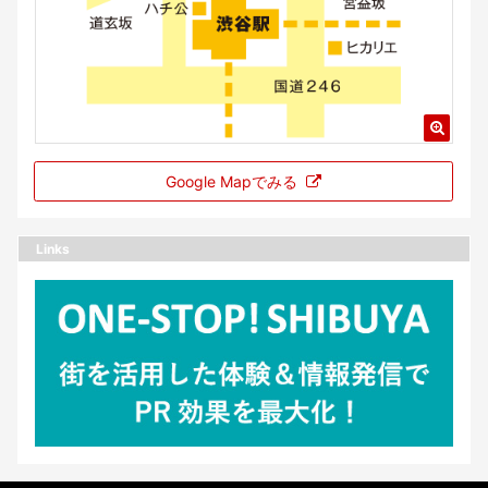
Google Mapでみる
Links