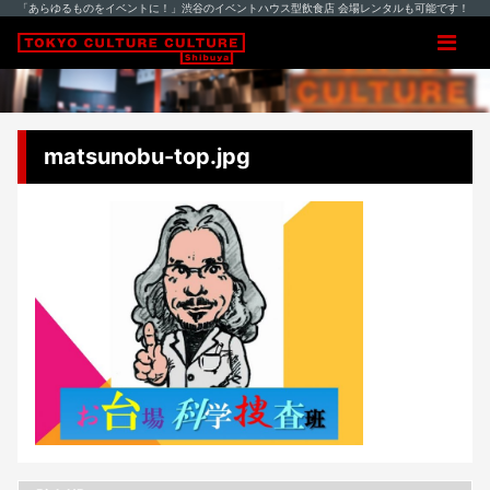
「あらゆるものをイベントに！」渋谷のイベントハウス型飲食店 会場レンタルも可能です！
matsunobu-top.jpg