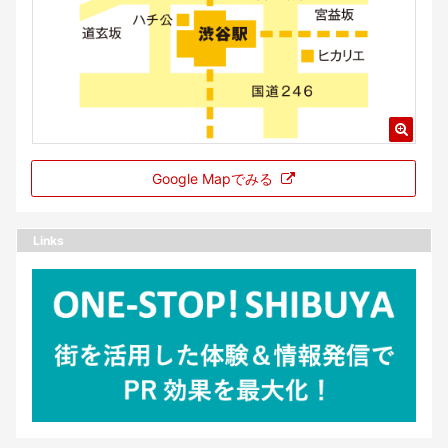
Google Mapでみる
Links