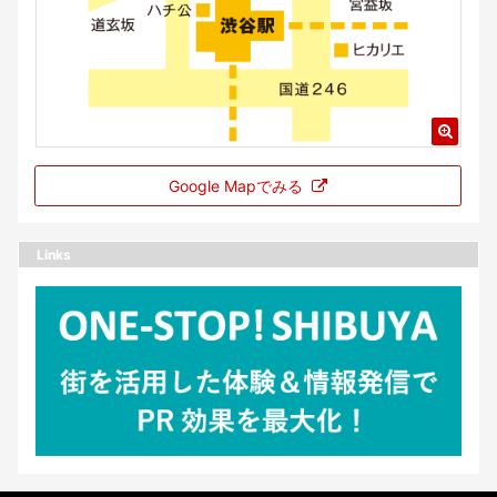
Google Mapでみる
Links